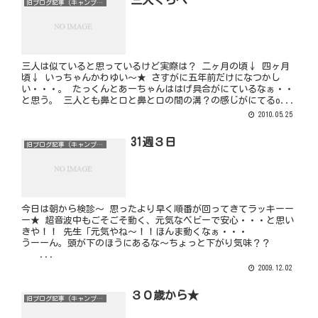
旧ブログ記事（キャンプ以外）
三人は似ていると思っているけど実際は？ 二ヶ月の頃↓ 四ヶ月
頃↓ いっちゃんかわゆい～★ さすがに五年前だけになつかし
い・・・。 たっくんとあーちゃんははげ具合がにているなぁ・・
と思う。 三人とも鼻と口と鼻と口の間の溝？の感じがにてるo...
2010.05.25
31週３日
旧ブログ記事（キャンプ以外）
今日は朝から検診～ 思ったより早く順番が回ってきてラッキーー
ー★ 超音波中もごそごそ動く、元気なベビーで安心・・・と思い
きや！！ 先生「元気やね～！！ほんま動くなぁ・・・
うーーん。頭が下のほうにあるな～ちょっと下がり気味？？
...
2009.12.02
３０歳から★
旧ブログ記事（キャンプ以外）