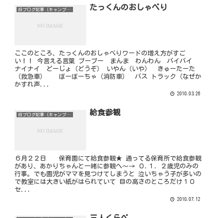
たっくんのおしゃべり
旧ブログ記事（キャンプ以外）
ここのところ、たっくんのおしゃべりワードの増え方がすご
い！！ 今言える言葉 ブーブー まんま わんわん バイバイ
ナイナイ どーじょ（どうぞ） いやん（いや） きゅーたーた
（救急車） ぼーぼーちゃ（消防車） バス トラック（なぜか
かすれ声...
2010.03.26
給食参観
旧ブログ記事（キャンプ以外）
６月２２日 保育園にて給食参観★ 通ってる保育所で給食参観
があり、あかりちゃんと一緒に参観へ～→ ０.１．２歳児のみの
行事。でも園児がママを見つけてしまうと 泣いちゃう子が多いの
で教室には大きい紙がはられていて 目の高さのところだけ１０
セ...
2010.07.12
三人くらべ