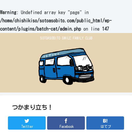
Warning
: Undefined array key "page" in
/home/chishikiso/sotoasobito.com/public_html/wp-
content/plugins/batch-cat/admin.php
on line
147
SOTOASOBITO SMILE FAMILY CLUB
つかまり立ち！
Twitter
Facebook
はてブ