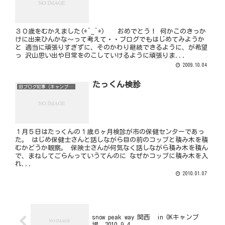
３０歳をむかえました(*^_^*) おめでとう！ 何かこのきっか
けに出来ひんかな～って考えて・・ブログでもはじめてみようか
と 適当に頑張りすぎずに、そのかわり継続できるように、が希望
っ 沢山思い出や日常をのこしていけるように頑張りま...
2009.10.04
たっくん検診
旧ブログ記事（キャンプ以外）
１月５日はたっくんの１歳６ヶ月検診が市の保健センターであっ
た。 はじめ保健士さんと話しながら目の前のコップと積み木を積
むかどうか観察。 保険士さんが何気なく話しながら積み木を積ん
で、まねしてごらんっていうてんのに なぜかコップに積み木を入
れ...
2010.01.07
snow peak way 関西 in OKキャンプ
場 2010.9.4