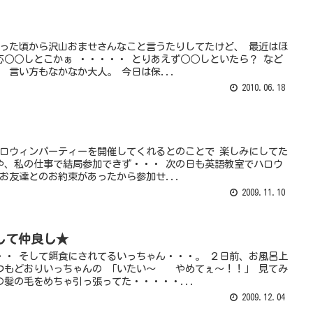
なった頃から沢山おませさんなこと言うたりしてたけど、 最近はほ
応○○しとこかぁ ・・・・・ とりあえず○○しといたら？ など
 言い方もなかなか大人。 今日は保...
2010.06.18
がハロウィンパーティーを開催してくれるとのことで 楽しみにしてた
や、私の仕事で結局参加できず・・・ 次の日も英語教室でハロウ
お友達とのお約束があったから参加せ...
2009.11.10
して仲良し★
・・ そして餌食にされてるいっちゃん・・・。 ２日前、お風呂上
つもどおりいっちゃんの 「いたい～ やめてぇ～！！」 見てみ
髪の毛をめちゃ引っ張ってた・・・・・...
2009.12.04