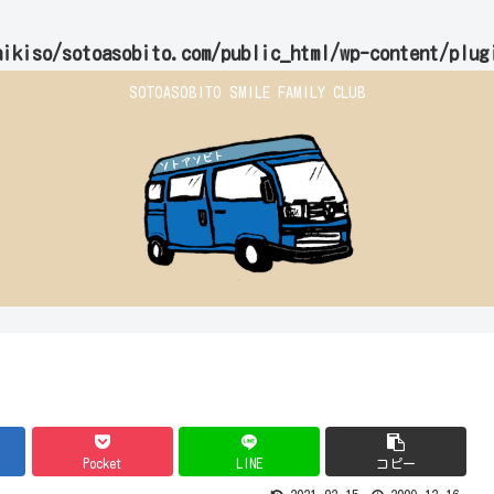
hikiso/sotoasobito.com/public_html/wp-content/plug
SOTOASOBITO SMILE FAMILY CLUB
Pocket
LINE
コピー