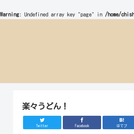
Warning
: Undefined array key "page" in
/home/chis
楽々うどん！
Twitter
Facebook
はてブ