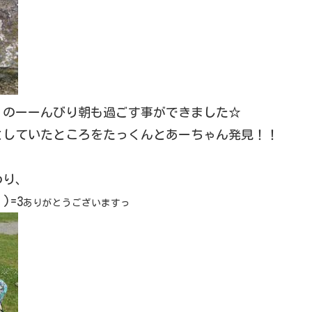
、のーーんびり朝も過ごす事ができました☆
としていたところをたっくんとあーちゃん発見！！
わり、
)=3
ありがとうございますっ