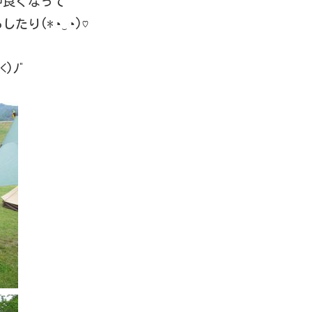
仲良くなって
り(*◔‿◔)♡
)ﾉﾞ