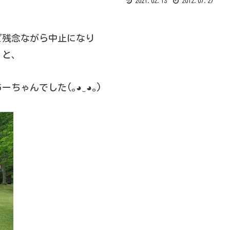
2021.02.13
2012.07.27
ど残念ながら中止になり
くと、
ちゃんでした(｡◕‿◕｡)