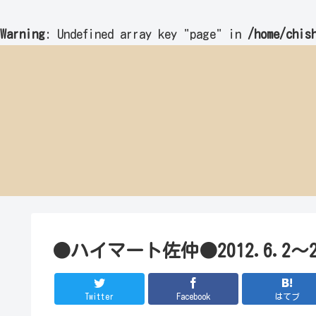
Warning
: Undefined array key "page" in
/home/chis
●ハイマート佐仲●2012.6.2〜2
Twitter
Facebook
はてブ