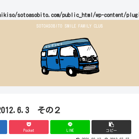
hikiso/sotoasobito.com/public_html/wp-content/plug
SOTOASOBITO SMILE FAMILY CLUB
012.6.3 その２
Pocket
LINE
コピー