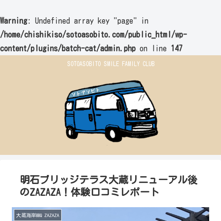
Warning
: Undefined array key "page" in
/home/chishikiso/sotoasobito.com/public_html/wp-
content/plugins/batch-cat/admin.php
on line
147
SOTOASOBITO SMILE FAMILY CLUB
明石ブリッジテラス大蔵リニューアル後
のZAZAZA！体験口コミレポート
大蔵海岸BBQ ZAZAZA